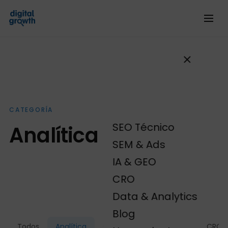
CATEGORÍA
SEO Técnico
Analítica
SEM & Ads
IA & GEO
CRO
Data & Analytics
Blog
Todos
Analítica
Campañas SEM
CRO
CRO -