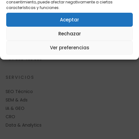
consentimiento, puede afectar negativamente a ciertas
características y funciones.
Aceptar
Agencia SEO/SEM técnica. Crecimiento
digital basado en datos, no en intuición.
Rechazar
Avenida Riera de Cassoles 43, 6º 4ª
Ver preferencias
08012 Barcelona
+34 669 455 585
SERVICIOS
SEO Técnico
SEM & Ads
IA & GEO
CRO
Data & Analytics