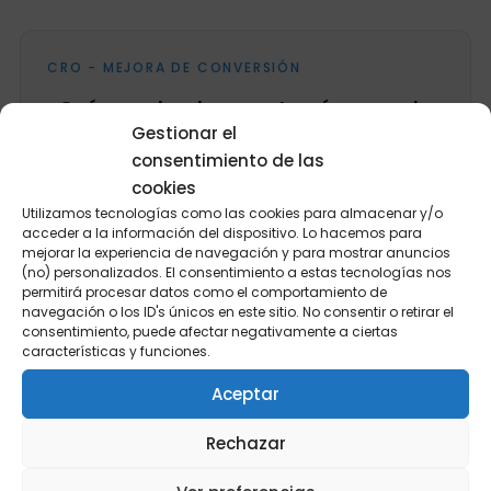
CRO - MEJORA DE CONVERSIÓN
¿Qué es un lead magnet y cómo usarlo
correctamente?
Gestionar el
consentimiento de las
Consideramos lead magnet a un contenido de
cookies
calidad ofrecido de forma gratuita para los
Utilizamos tecnologías como las cookies para almacenar y/o
usuarios a cambio de cualquier tipo de
acceder a la información del dispositivo. Lo hacemos para
información que para nosotros...
mejorar la experiencia de navegación y para mostrar anuncios
(no) personalizados. El consentimiento a estas tecnologías nos
Miguel Tejeiro
·
5 min
·
15 Jul 2026
permitirá procesar datos como el comportamiento de
navegación o los ID's únicos en este sitio. No consentir o retirar el
consentimiento, puede afectar negativamente a ciertas
características y funciones.
Aceptar
ANALÍTICA
Rechazar
Cómo medir las Core Web Vitals en GA4
¿Qué son las Core Web Vitals? Tal y como