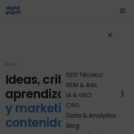
BLOG
SEO Técnico
Ideas, criterio y
SEM & Ads
aprendizajes
de SEO
IA & GEO
y marketing de
CRO
Data & Analytics
contenidos.
Blog