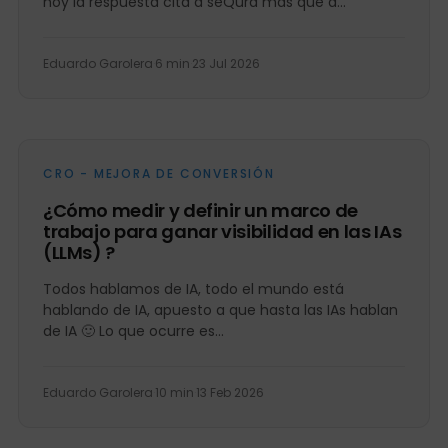
hoy la respuesta cita a seQura más que a
ninguna...
Eduardo Garolera
·
6 min
·
23 Jul 2026
CRO - MEJORA DE CONVERSIÓN
¿Cómo medir y definir un marco de
trabajo para ganar visibilidad en las IAs
(LLMs) ?
Todos hablamos de IA, todo el mundo está
hablando de IA, apuesto a que hasta las IAs hablan
de IA 🙂 Lo que ocurre es...
Eduardo Garolera
·
10 min
·
13 Feb 2026