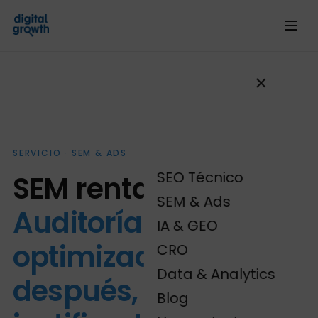
SERVICIO · SEM & ADS
SEO Técnico
SEM rentable.
SEM & Ads
Auditoría primero,
IA & GEO
optimización
CRO
Data & Analytics
después, gasto
Blog