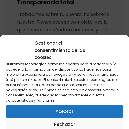
Transparencia total
Trabajamos sobre tu cuenta, no sobre la
nuestra. Tienes acceso completo, ves lo
que hacemos, cuándo lo hacemos y por
qué. Si un día decides irte, te llevas tu
Gestionar el
cuenta intacta y funcionando.
consentimiento de las
cookies
Utilizamos tecnologías como las cookies para almacenar y/o
acceder a la información del dispositivo. Lo hacemos para
mejorar la experiencia de navegación y para mostrar anuncios
(no) personalizados. El consentimiento a estas tecnologías nos
permitirá procesar datos como el comportamiento de
navegación o los ID's únicos en este sitio. No consentir o retirar el
consentimiento, puede afectar negativamente a ciertas
características y funciones.
Aceptar
Rechazar
DÓNDE ACTIVAMOS TU INVERSIÓN