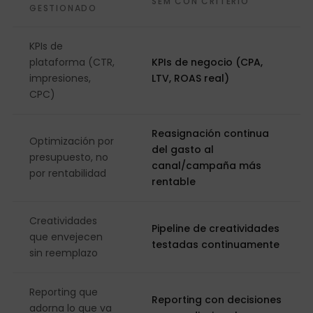
SEM CON CRITERIO
GESTIONADO
KPIs de
plataforma (CTR,
KPIs de negocio (CPA,
impresiones,
LTV, ROAS real)
CPC)
Reasignación continua
Optimización por
del gasto al
presupuesto, no
canal/campaña más
por rentabilidad
rentable
Creatividades
Pipeline de creatividades
que envejecen
testadas continuamente
sin reemplazo
Reporting que
Reporting con decisiones
adorna lo que va