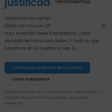
justificado siempre.
Herramientas
Gestionamos campañas en Google Ads y
Meta con foco en CPA y LTV, no en CTR. Cada
euro invertido tiene trazabilidad. Cada
decisión se toma con datos. Y todo lo que
hacemos en tu cuenta, lo ves tú.
Solicita una auditoría de tu cuenta
Cómo trabajamos
Auditoría gratuita de tu cuenta actual. 5 días hábiles. Te
entregamos un informe accionable, no un pitch
comercial.