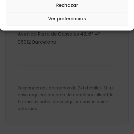
Rechazar
+34 669 455 585
Ver preferencias
OFICINA
Avenida Riera de Cassoles 43, 6º 4ª
08012 Barcelona
Respondemos en menos de 24h hábiles. Si tu
caso requiere acuerdo de confidencialidad, lo
firmamos antes de cualquier conversación
detallada.