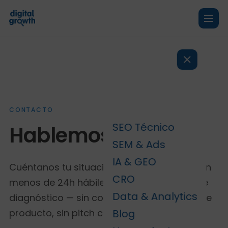
CONTACTO
SEO Técnico
Hablemos.
SEM & Ads
IA & GEO
Cuéntanos tu situación. Te respondemos en
CRO
menos de 24h hábiles. La primera call es de
Data & Analytics
diagnóstico — sin compromiso, sin demo de
producto, sin pitch comercial.
Blog