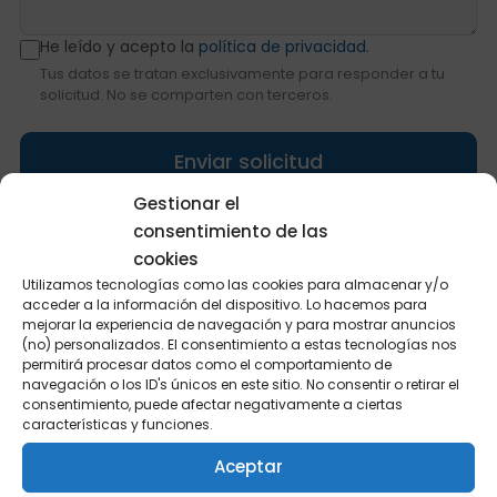
He leído y acepto la
política de privacidad
.
Tus datos se tratan exclusivamente para responder a tu
solicitud. No se comparten con terceros.
Enviar solicitud
Gestionar el
consentimiento de las
cookies
Utilizamos tecnologías como las cookies para almacenar y/o
acceder a la información del dispositivo. Lo hacemos para
Otras formas de contactar
mejorar la experiencia de navegación y para mostrar anuncios
(no) personalizados. El consentimiento a estas tecnologías nos
permitirá procesar datos como el comportamiento de
EMAIL
navegación o los ID's únicos en este sitio. No consentir o retirar el
consentimiento, puede afectar negativamente a ciertas
hola@digitalgrowth.io
características y funciones.
Aceptar
TELÉFONO