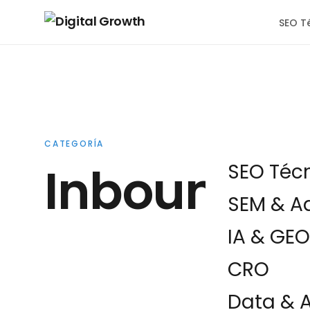
SEO T
CATEGORÍA
Inbound M
SEO Téc
SEM & A
IA & GEO
CRO
Data & A