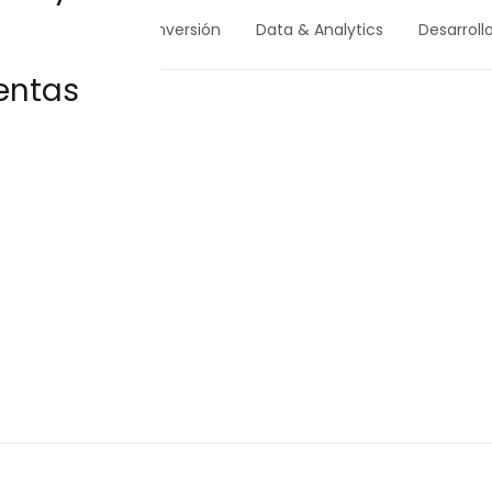
CRO - Mejora de conversión
Data & Analytics
Desarroll
entas