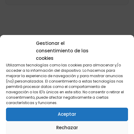
Gestionar el
consentimiento de las
cookies
Utilizamos tecnologías como las cookies para almacenar y/o
CÓMO LO HACEMOS DIFERENTE
acceder a la información del dispositivo. Lo hacemos para
mejorar la experiencia de navegación y para mostrar anuncios
La IA escribe rápido.
El criterio es lo
(no) personalizados. El consentimiento a estas tecnologías nos
que escasea.
permitirá procesar datos como el comportamiento de
navegación o los ID's únicos en este sitio. No consentir o retirar el
consentimiento, puede afectar negativamente a ciertas
características y funciones.
Aceptar
No somos una fábrica de contenido. No vamos a
llenar tu blog de cincuenta artículos al mes
Rechazar
generados en cadena, porque eso ya no funciona —