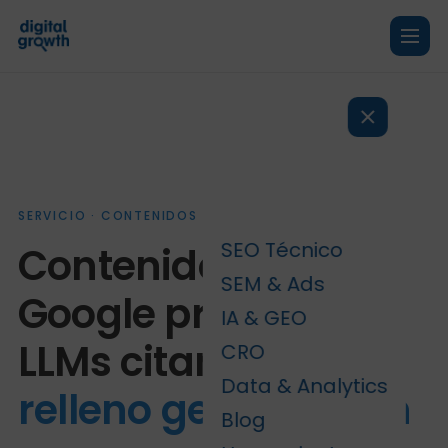
SERVICIO · CONTENIDOS SEO & GEO
SEO Técnico
Contenido que
SEM & Ads
Google premia y los
IA & GEO
LLMs citan.
No
CRO
Data & Analytics
relleno generado en
Blog