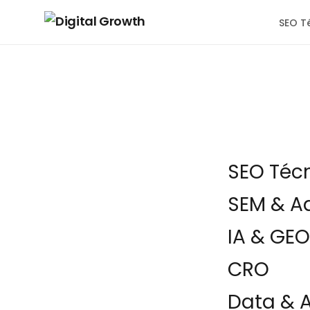
SEO T
Inicio
›
Blog
›
Posici
POSICIONAMIENTO
Las 
SEO Téc
SEM & A
herr
IA & GEO
debes
CRO
Data & A