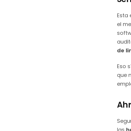
Esta 
el me
soft
audit
de
l
Eso s
que n
empl
Ahr
Segur
las
h