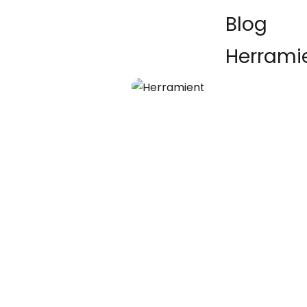
Blog
Eduardo Garolera
·
5
Herrami