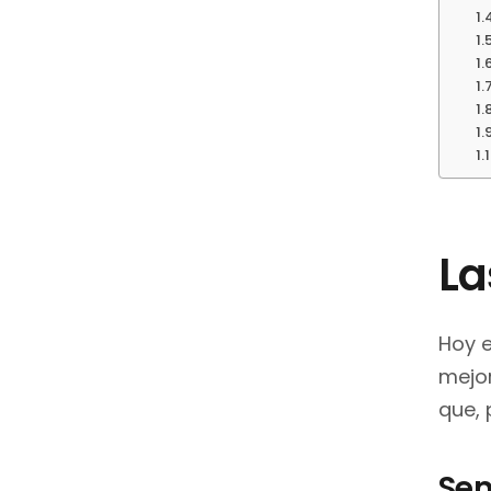
La
Hoy e
mejor
que, 
Se