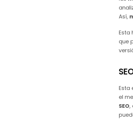
anali
Así,
m
Esta 
que p
versi
SE
Esta 
el m
SEO
,
pued