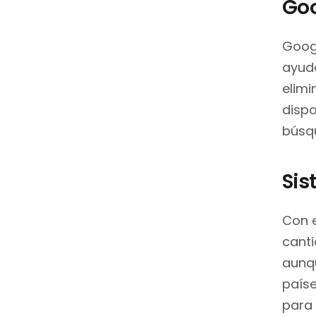
Goo
Goog
ayuda
elimi
dispo
búsqu
Sist
Con 
canti
aunqu
país
para 