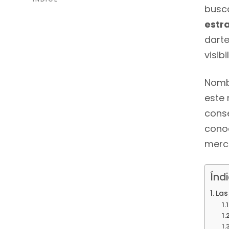
busc
estr
darte
visib
Nom
este 
conse
cono
merc
Índ
Las