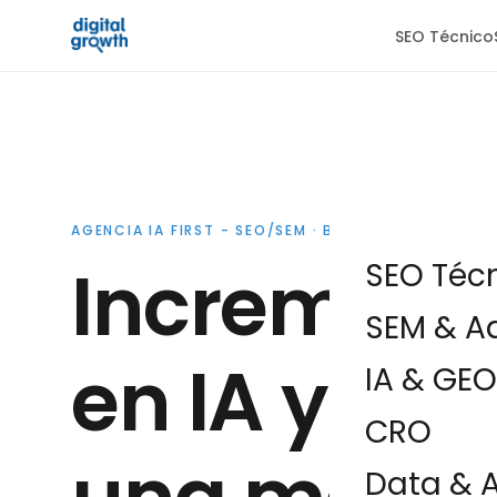
SEO Técnico
AGENCIA IA FIRST - SEO/SEM · BARCELONA
Incrementa
SEO Téc
SEM & A
en IA y bu
IA & GEO
CRO
Data & A