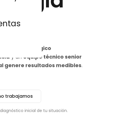
ología
a.
entas
n stack tecnológico
ncia
y un
equipo técnico senior
tal genere resultados medibles
.
o trabajamos
iagnóstico inicial de tu situación.