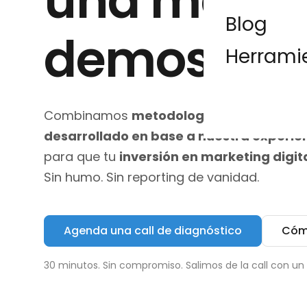
una metod
Blog
demostrad
Herrami
Combinamos
metodología propia
con
u
desarrollado en base a nuestra experie
para que tu
inversión en marketing digi
Sin humo. Sin reporting de vanidad.
Agenda una call de diagnóstico
Cóm
30 minutos. Sin compromiso. Salimos de la call con un d