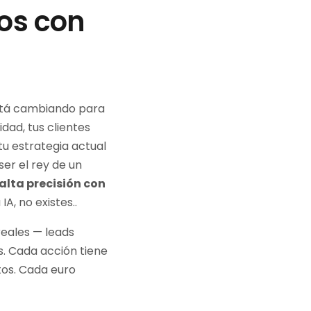
os con
stá cambiando para
dad, tus clientes
tu estrategia actual
er el rey de un
alta precisión con
A, no existes..
reales — leads
s. Cada acción tiene
tos. Cada euro