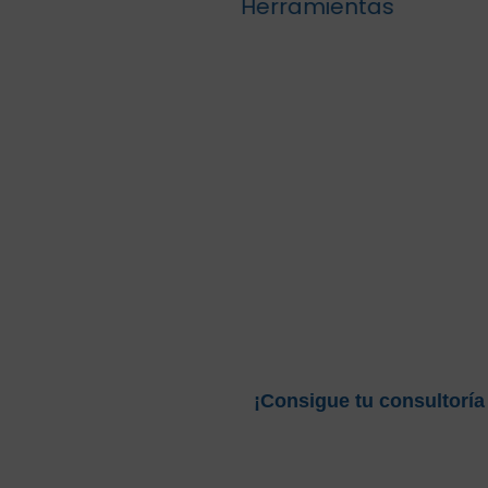
Herramientas
Agencia de Marketing
Destaca tu oferta inmobiliaria y atrae 
¡Consigue tu consultoría 