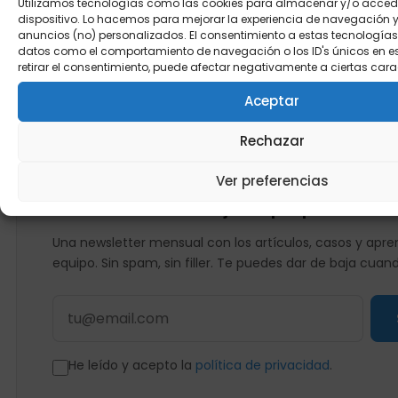
Utilizamos tecnologías como las cookies para almacenar y/o accede
Habla con nosotros →
dispositivo. Lo hacemos para mejorar la experiencia de navegación 
anuncios (no) personalizados. El consentimiento a estas tecnologías
datos como el comportamiento de navegación o los ID's únicos en este
retirar el consentimiento, puede afectar negativamente a ciertas cara
Aceptar
Rechazar
NEWSLETTER
Ver preferencias
Recibe en tu bandeja lo que publicamo
Una newsletter mensual con los artículos, casos y apren
equipo. Sin spam, sin filler. Te puedes dar de baja cuan
He leído y acepto la
política de privacidad
.