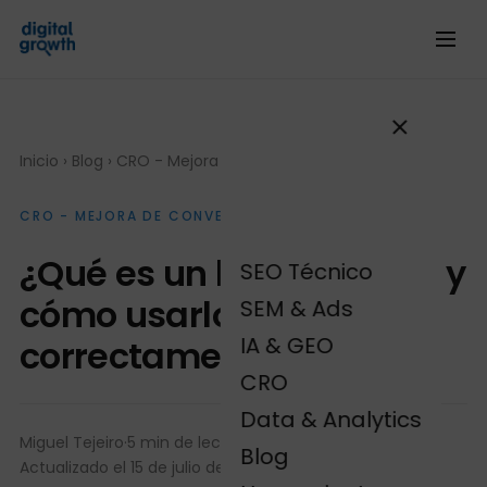
Inicio
›
Blog
›
CRO - Mejora de conversión
CRO - MEJORA DE CONVERSIÓN
¿Qué es un lead magnet y
SEO Técnico
cómo usarlo
SEM & Ads
IA & GEO
correctamente?
CRO
Data & Analytics
Miguel Tejeiro
·
5 min de lectura
·
Blog
Actualizado el 15 de julio de 2026