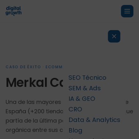
CASO DE ÉXITO · ECOMMERCE DE MODA · CALZADO
SEO Técnico
Merkal Calzados
SEM & Ads
IA & GEO
Una de las mayores cadenas de calzado de
CRO
España (+200 tiendas, +8M pares al año) que
Data & Analytics
partía de la última posición en visibilidad
orgánica entre sus competidores.
Blog