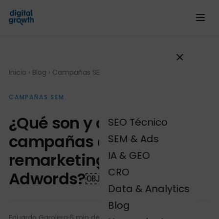
Inicio
›
Blog
›
Campañas SEM
CAMPAÑAS SEM
¿Qué son y cómo hacer
SEO Técnico
campañas de
SEM & Ads
IA & GEO
remarketing en Google
CRO
Adwords?￼
Data & Analytics
Blog
Eduardo Garolera
·
6 min de lectura
·