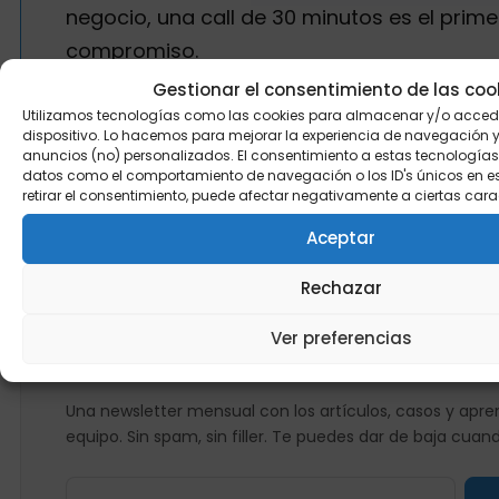
negocio, una call de 30 minutos es el prime
compromiso.
Gestionar el consentimiento de las coo
Utilizamos tecnologías como las cookies para almacenar y/o accede
Habla con nosotros →
dispositivo. Lo hacemos para mejorar la experiencia de navegación 
anuncios (no) personalizados. El consentimiento a estas tecnologías
datos como el comportamiento de navegación o los ID's únicos en este
retirar el consentimiento, puede afectar negativamente a ciertas cara
Aceptar
Rechazar
NEWSLETTER
Ver preferencias
Recibe en tu bandeja lo que publicamo
Una newsletter mensual con los artículos, casos y apren
equipo. Sin spam, sin filler. Te puedes dar de baja cuan