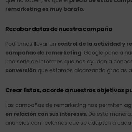
que no saben, es que el
precio de estas camp
remarketing es muy barato
.
Recabar datos de nuestra campaña
Podremos llevar un
control de la actividad y r
campañas de remarketing
. Google pone a nu
una serie de informes que nos ayudan a conoce
conversión
que estamos alcanzando gracias a 
Crear listas, acorde a nuestros objetivos pu
Las campañas de remarketing nos permiten
ag
en relación con sus intereses
. De esta manera
anuncios con reclamos que se adapten a cada 