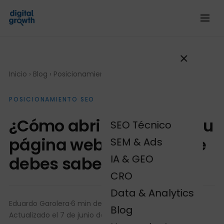
Inicio
›
Blog
›
Posicionamiento SEO
POSICIONAMIENTO SEO
¿Cómo abrir un blog en tu
SEO Técnico
página web? Todo lo que
SEM & Ads
IA & GEO
debes saber
CRO
Data & Analytics
Eduardo Garolera
·
6 min de lectura
·
Blog
Actualizado el 7 de junio de 2024