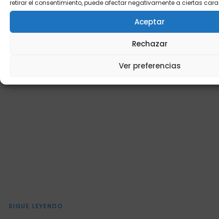
retirar el consentimiento, puede afectar negativamente a ciertas cara
Aceptar
Rechazar
He leído y acepto la
política de privacidad
.
Ver preferencias
SIGUE LEYENDO