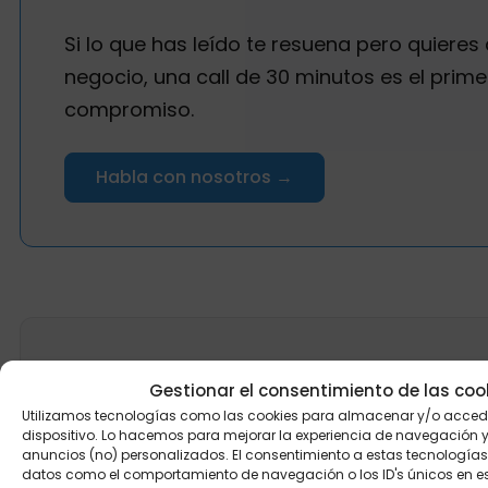
Si lo que has leído te resuena pero quieres 
negocio, una call de 30 minutos es el prime
compromiso.
Habla con nosotros →
NEWSLETTER
Gestionar el consentimiento de las coo
Recibe en tu bandeja lo que publicamo
Utilizamos tecnologías como las cookies para almacenar y/o accede
dispositivo. Lo hacemos para mejorar la experiencia de navegación 
anuncios (no) personalizados. El consentimiento a estas tecnologías
Una newsletter mensual con los artículos, casos y apren
datos como el comportamiento de navegación o los ID's únicos en este
equipo. Sin spam, sin filler. Te puedes dar de baja cuan