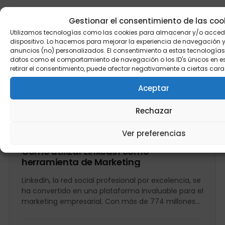
Gestionar el consentimiento de las coo
Utilizamos tecnologías como las cookies para almacenar y/o accede
dispositivo. Lo hacemos para mejorar la experiencia de navegación 
anuncios (no) personalizados. El consentimiento a estas tecnologías
datos como el comportamiento de navegación o los ID's únicos en este
retirar el consentimiento, puede afectar negativamente a ciertas cara
SIGUE LEYENDO
Aceptar
Otros artículos de Inbound Marketing
Rechazar
Ver preferencias
ESTRATEGIAS DE MARKETING CONTENIDOS
Cómo utilizar LinkedIn como
herramienta de Marketing
LinkedIn, la red social profesional por excelencia, se
ha convertido en una plataforma invaluable para el
marketing empresarial. Con más de 774 millones
de usuarios...