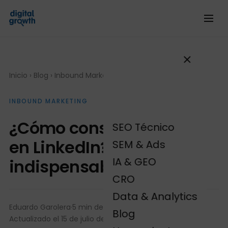
Inicio
›
Blog
›
Inbound Marketing
INBOUND MARKETING
¿Cómo conseguir leads
SEO Técnico
en LinkedIn? Tips
SEM & Ads
IA & GEO
indispensables
CRO
Data & Analytics
Eduardo Garolera
·
5 min de lectura
·
Blog
Actualizado el 15 de julio de 2024