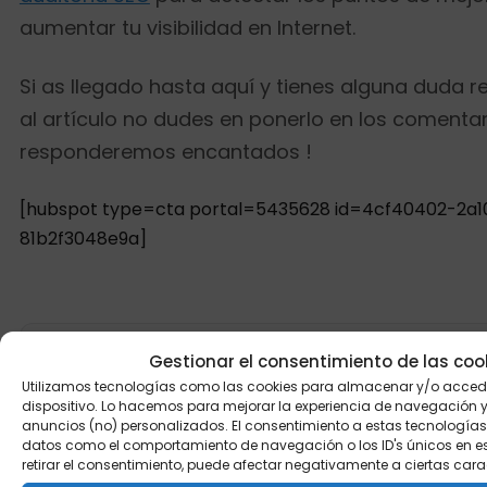
aumentar tu visibilidad en Internet.
Si as llegado hasta aquí y tienes alguna duda r
al artículo no dudes en ponerlo en los comentar
responderemos encantados !
[hubspot type=cta portal=5435628 id=4cf40402-2a1
81b2f3048e9a]
Gestionar el consentimiento de las coo
Eduardo Garolera
Utilizamos tecnologías como las cookies para almacenar y/o accede
dispositivo. Lo hacemos para mejorar la experiencia de navegación 
Miembro del equipo de Digital Growth.
anuncios (no) personalizados. El consentimiento a estas tecnologías
Ver más artículos del autor →
datos como el comportamiento de navegación o los ID's únicos en este
retirar el consentimiento, puede afectar negativamente a ciertas cara