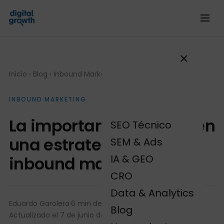
Inicio
›
Blog
›
Inbound Marketing
INBOUND MARKETING
La importancia del SEO en
SEO Técnico
una estrategia de
SEM & Ads
IA & GEO
inbound marketing
CRO
Data & Analytics
Eduardo Garolera
·
6 min de lectura
·
Blog
Actualizado el 7 de junio de 2024