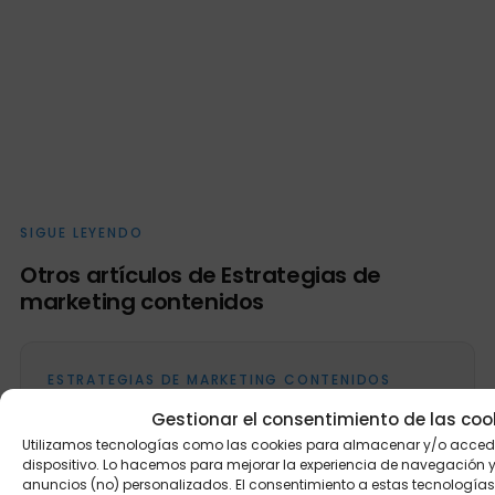
SIGUE LEYENDO
Otros artículos de Estrategias de
marketing contenidos
ESTRATEGIAS DE MARKETING CONTENIDOS
Estrategias de Contenidos para
Gestionar el consentimiento de las coo
Ecommerce: Guía Completa
Utilizamos tecnologías como las cookies para almacenar y/o accede
dispositivo. Lo hacemos para mejorar la experiencia de navegación 
En el mundo del ecommerce, la competencia es
anuncios (no) personalizados. El consentimiento a estas tecnologías