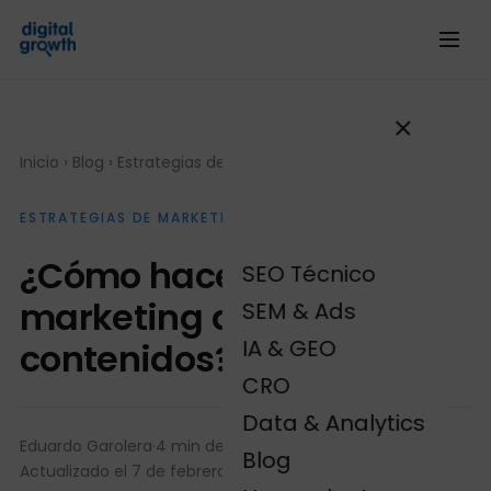
Inicio
›
Blog
›
Estrategias de marketing contenidos
ESTRATEGIAS DE MARKETING CONTENIDOS
¿Cómo hacer un plan de
SEO Técnico
marketing de
SEM & Ads
IA & GEO
contenidos?
CRO
Data & Analytics
Eduardo Garolera
·
4 min de lectura
·
Blog
Actualizado el 7 de febrero de 2020