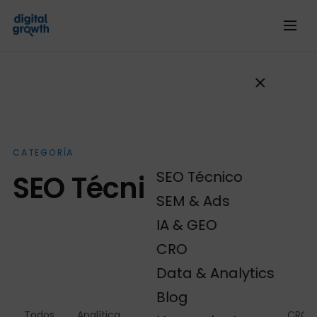
CATEGORÍA
SEO Técnico
SEO Técnico
SEM & Ads
IA & GEO
CRO
Data & Analytics
Blog
Todos
Analítica
Campañas SEM
CRO
CRO -