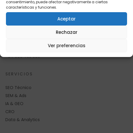
consentimiento, puede afectar negativamente a ciertas
características y funciones.
Aceptar
Agencia SEO/SEM técnica. Crecimiento
digital basado en datos, no en intuición.
Rechazar
Avenida Riera de Cassoles 43, 6º 4ª
Ver preferencias
08012 Barcelona
+34 669 455 585
SERVICIOS
SEO Técnico
SEM & Ads
IA & GEO
CRO
Data & Analytics