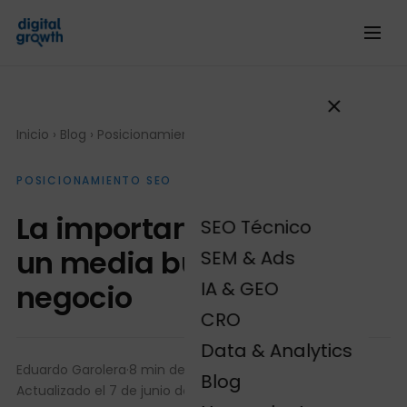
Inicio
›
Blog
›
Posicionamiento SEO
POSICIONAMIENTO SEO
La importancia de tener
SEO Técnico
un media buyer en tu
SEM & Ads
IA & GEO
negocio
CRO
Data & Analytics
Eduardo Garolera
·
8 min de lectura
·
Blog
Actualizado el 7 de junio de 2024