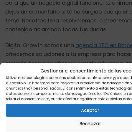
para que un negocio digital funcione, te anim
dejes un comentario si te ha surgido cualquier 
tema. Nosotros te la resolveremos, o crearemo
contenido aclarando todas tus dudas.
Digital Growth somos una
agencia SEO en Barc
ofrecemos soluciones a tu empresa para hacer
negocio. Nuestros años de experiencia son nue
Gestionar el consentimiento de las coo
garantía de éxito y estamos seguros de que p
Utilizamos tecnologías como las cookies para almacenar y/o accede
las soluciones que necesitas para mejorar tus 
dispositivo. Lo hacemos para mejorar la experiencia de navegación 
marketing digital. ¡Ponte en contacto con nosot
anuncios (no) personalizados. El consentimiento a estas tecnologías
datos como el comportamiento de navegación o los ID's únicos en este
podemos ayudarte!
retirar el consentimiento, puede afectar negativamente a ciertas cara
Aceptar
Rechazar