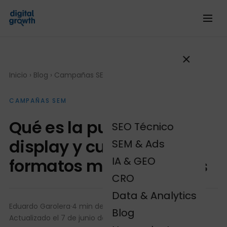
Inicio
›
Blog
›
Campañas SEM
CAMPAÑAS SEM
Qué es la publicidad
SEO Técnico
display y cuáles son sus
SEM & Ads
IA & GEO
formatos más populares
CRO
Data & Analytics
Eduardo Garolera
·
4 min de lectura
·
Blog
Actualizado el 7 de junio de 2024