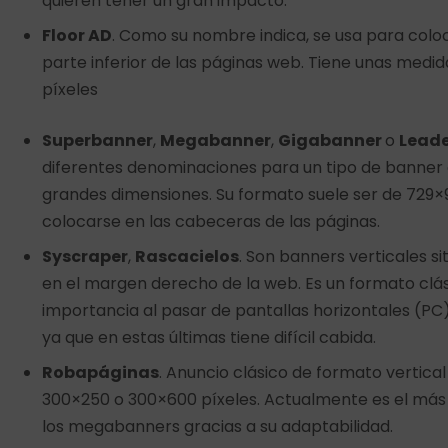
quieren tener un gran impacto.
Floor AD
. Como su nombre indica, se usa para coloca
parte inferior de las páginas web. Tiene unas medi
píxeles
Superbanner
,
Megabanner
,
Gigabanner
o
Lead
diferentes denominaciones para un tipo de banner
grandes dimensiones. Su formato suele ser de 729×9
colocarse en las cabeceras de las páginas.
Syscraper
,
Rascacielos
. Son banners verticales 
en el margen derecho de la web. Es un formato clá
importancia al pasar de pantallas horizontales (PC)
ya que en estas últimas tiene difícil cabida.
Robapáginas
. Anuncio clásico de formato vertica
300×250 o 300×600 píxeles. Actualmente es el más u
los megabanners gracias a su adaptabilidad.