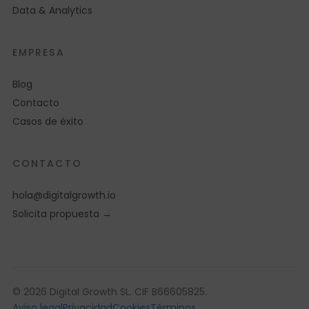
Data & Analytics
EMPRESA
Blog
Contacto
Casos de éxito
CONTACTO
hola@digitalgrowth.io
Solicita propuesta →
© 2026 Digital Growth SL. CIF B66605825.
Aviso legal
Privacidad
Cookies
Términos