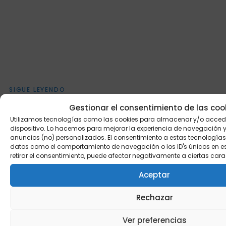
SIGUE LEYENDO
Otros artículos de Campañas SEM
Gestionar el consentimiento de las coo
Utilizamos tecnologías como las cookies para almacenar y/o accede
dispositivo. Lo hacemos para mejorar la experiencia de navegación 
anuncios (no) personalizados. El consentimiento a estas tecnologías
CAMPAÑAS SEM
datos como el comportamiento de navegación o los ID's únicos en este
retirar el consentimiento, puede afectar negativamente a ciertas cara
Nueva tipología de campaña en Google
Ads: Discovery con feed y nuevo
Aceptar
anuncio de carrousel
Rechazar
La evolución constante de las plataformas
publicitarias en línea demanda una comprensión
Ver preferencias
ágil y profunda por parte de los especialistas en