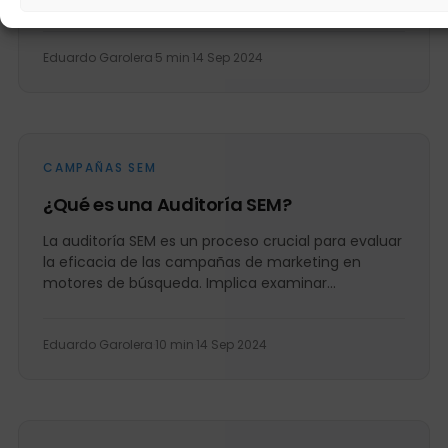
marketing digital. En este...
Eduardo Garolera
·
5 min
·
14 Sep 2024
CAMPAÑAS SEM
¿Qué es una Auditoría SEM?
La auditoría SEM es un proceso crucial para evaluar
la eficacia de las campañas de marketing en
motores de búsqueda. Implica examinar
detalladamente las estrategias,...
Eduardo Garolera
·
10 min
·
14 Sep 2024